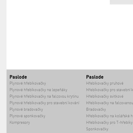
Paslode
Paslode
Plynové hřebíkovačky
Hřebíkovačky pruhové
Plynové hřebíkovačky na lepeňáky
Hřebíkovačky pro stavební 
Plynové hřebíkovačky na falcovou krytinu
Hřebíkovačky svitkové
Plynové hřebíkovačky pro stavební kování
Hřebíkovačky na falcovanou
Plynové bradovačky
Bradovačky
Plynové sponkovačky
Hřebíkovačky na kolářské h
Kompresory
Hřebíkovačky pro T-hřebíky
Sponkovačky