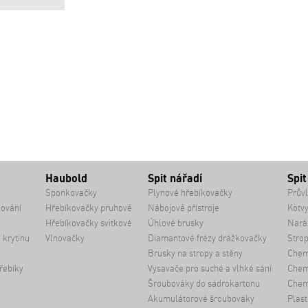
Haubold
Spit nářadí
Spit
Sponkovačky
Plynové hřebíkovačky
Průvl
kování
Hřebíkovačky pruhové
Nábojové přístroje
Kotvy
Hřebíkovačky svitkové
Úhlové brusky
Naráž
 krytinu
Vlnovačky
Diamantové frézy drážkovačky
Strop
Brusky na stropy a stěny
Chem
řebíky
Vysavače pro suché a vlhké sání
Chemi
Šroubováky do sádrokartonu
Chem
Akumulátorové šroubováky
Plast