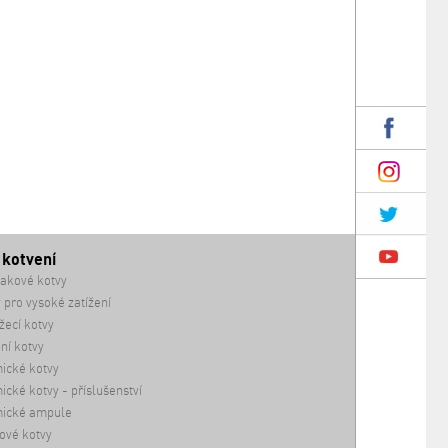
 kotvení
akové kotvy
 pro vysoké zatížení
ecí kotvy
ní kotvy
ické kotvy
cké kotvy - příslušenství
ické ampule
ové kotvy