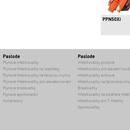
PPN50Xi
Paslode
Paslode
Plynové hřebíkovačky
Hřebíkovačky pruhové
Plynové hřebíkovačky na lepeňáky
Hřebíkovačky pro stavební ková
Plynové hřebíkovačky na falcovou krytinu
Hřebíkovačky svitkové
Plynové hřebíkovačky pro stavební kování
Hřebíkovačky na falcovanou kry
Plynové bradovačky
Bradovačky
Plynové sponkovačky
Hřebíkovačky na kolářské hřebí
Kompresory
Hřebíkovačky pro T-hřebíky
Sponkovačky