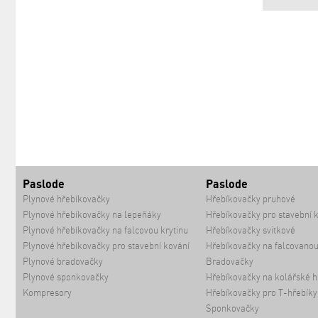
Paslode
Paslode
Plynové hřebíkovačky
Hřebíkovačky pruhové
Plynové hřebíkovačky na lepeňáky
Hřebíkovačky pro stavební 
Plynové hřebíkovačky na falcovou krytinu
Hřebíkovačky svitkové
Plynové hřebíkovačky pro stavební kování
Hřebíkovačky na falcovanou
Plynové bradovačky
Bradovačky
Plynové sponkovačky
Hřebíkovačky na kolářské h
Kompresory
Hřebíkovačky pro T-hřebíky
Sponkovačky