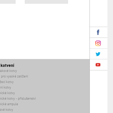
 kotvení
akové kotvy
 pro vysoké zatížení
ecí kotvy
ní kotvy
ické kotvy
cké kotvy - příslušenství
ické ampule
ové kotvy