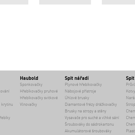
Haubold
Spit nářadí
Spit
Sponkovačky
Plynové hřebíkovačky
Průvl
kování
Hřebíkovačky pruhové
Nábojové přístroje
Kotvy
Hřebíkovačky svitkové
Úhlové brusky
Naráž
 krytinu
Vlnovačky
Diamantové frézy drážkovačky
Strop
Brusky na stropy a stěny
Chem
řebíky
Vysavače pro suché a vlhké sání
Chemi
Šroubováky do sádrokartonu
Chem
Akumulátorové šroubováky
Plast