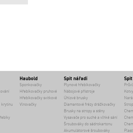
Haubold
Spit nářadí
Spit
Sponkovačky
Plynové hřebíkovačky
Průvl
kování
Hřebíkovačky pruhové
Nábojové přístroje
Kotvy
Hřebíkovačky svitkové
Úhlové brusky
Naráž
 krytinu
Vlnovačky
Diamantové frézy drážkovačky
Strop
Brusky na stropy a stěny
Chem
řebíky
Vysavače pro suché a vlhké sání
Chemi
Šroubováky do sádrokartonu
Chem
Akumulátorové šroubováky
Plast