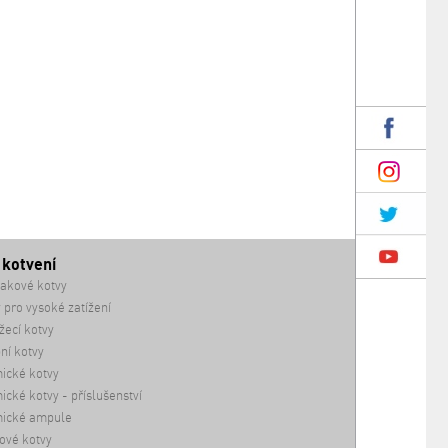
 kotvení
akové kotvy
 pro vysoké zatížení
ecí kotvy
ní kotvy
ické kotvy
cké kotvy - příslušenství
ické ampule
ové kotvy