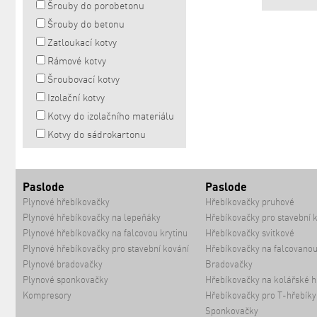
Šrouby do porobetonu
Šrouby do betonu
Zatloukací kotvy
Rámové kotvy
Šroubovací kotvy
Izolační kotvy
Kotvy do izolačního materiálu
Kotvy do sádrokartonu
Paslode
Paslode
Plynové hřebíkovačky
Hřebíkovačky pruhové
Plynové hřebíkovačky na lepeňáky
Hřebíkovačky pro stavební 
Plynové hřebíkovačky na falcovou krytinu
Hřebíkovačky svitkové
Plynové hřebíkovačky pro stavební kování
Hřebíkovačky na falcovanou
Plynové bradovačky
Bradovačky
Plynové sponkovačky
Hřebíkovačky na kolářské h
Kompresory
Hřebíkovačky pro T-hřebíky
Sponkovačky