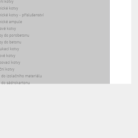
ní kotvy
ické kotvy
cké kotvy - příslušenství
ické ampule
ové kotvy
by do porobetonu
by do betonu
ukací kotvy
vé kotvy
ovací kotvy
ční kotvy
 do izolačního materiálu
 do sádrokartonu