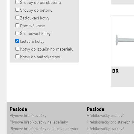
Šrouby do porobetonu
Šrouby do betonu
Zatloukací kotvy
Rámové kotvy
Šroubovací kotvy
Izolační kotvy
Kotvy do izolačního materiálu
Kotvy do sádrokartonu
BR
Paslode
Paslode
Plynové hřebíkovačky
Hřebíkovačky pruhové
Plynové hřebíkovačky na lepeňáky
Hřebíkovačky pro stavební 
Plynové hřebíkovačky na falcovou krytinu
Hřebíkovačky svitkové