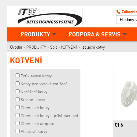
Zákaznic
PRODUKTY
PODPORA & SERVIS
Úvodní
PRODUKTY
Spit
KOTVENÍ
Izolační kotvy
KOTVENÍ
Průvlakové kotvy
Kotvy pro vysoké zatížení
Narážecí kotvy
Stropní kotvy
Chemické kotvy
Chemické kotvy - příslušenství
Chemické ampule
CI 6
Plastové kotvy