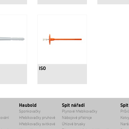
ISO
Haubold
Spit nářadí
Spit
Sponkovačky
Plynové hřebíkovačky
Průvl
kování
Hřebíkovačky pruhové
Nábojové přístroje
Kotvy
Hřebíkovačky svitkové
Úhlové brusky
Naráž