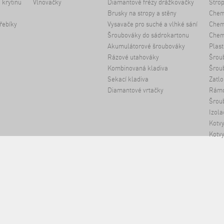
 krytinu
Vlnovačky
Diamantové frézy drážkovačky
Strop
Brusky na stropy a stěny
Chem
řebíky
Vysavače pro suché a vlhké sání
Chemi
Šroubováky do sádrokartonu
Chem
Akumulátorové šroubováky
Plast
Rázové utahováky
Šrou
Kombinovaná kladiva
Šrou
Sekací kladiva
Zatlo
Diamantové vrtačky
Rámo
Šroub
Izola
Kotvy
Kotvy