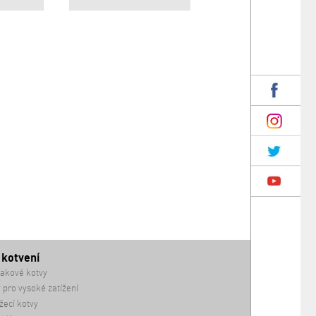
 kotvení
akové kotvy
 pro vysoké zatížení
ecí kotvy