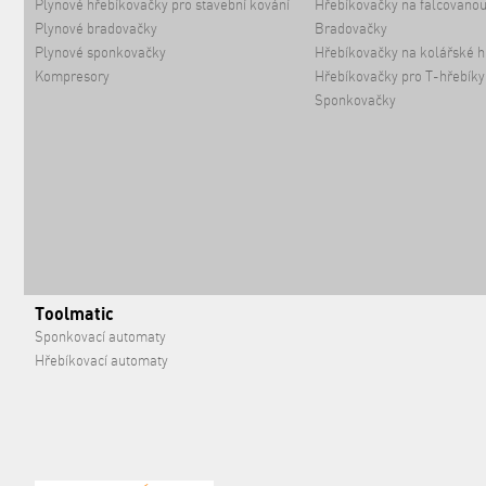
Plynové hřebíkovačky pro stavební kování
Hřebíkovačky na falcovanou
Plynové bradovačky
Bradovačky
Plynové sponkovačky
Hřebíkovačky na kolářské h
Kompresory
Hřebíkovačky pro T-hřebíky
Sponkovačky
Toolmatic
Sponkovací automaty
Hřebíkovací automaty