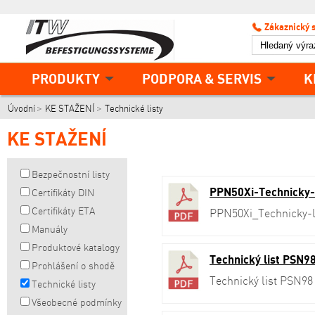
Zákaznický 
PRODUKTY
PODPORA & SERVIS
K
Úvodní
KE STAŽENÍ
Technické listy
KE STAŽENÍ
Bezpečnostní listy
PPN50Xi-Technicky-
Certifikáty DIN
Certifikáty ETA
PPN50Xi_Technicky
Manuály
Produktové katalogy
Technický list PSN98
Prohlášení o shodě
Technický list PSN98
Technické listy
Všeobecné podmínky