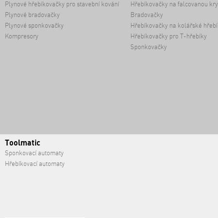
Plynové hřebíkovačky pro stavební kování
Hřebíkovačky na falcovanou kry
Plynové bradovačky
Bradovačky
Plynové sponkovačky
Hřebíkovačky na kolářské hřebí
Kompresory
Hřebíkovačky pro T-hřebíky
Sponkovačky
Toolmatic
Sponkovací automaty
Hřebíkovací automaty